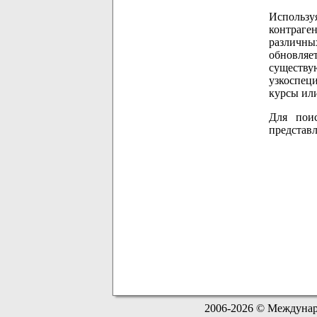
Использу
контраген
различны
обновляе
существу
узкоспец
курсы или
Для поис
представ
2006-2026 © Междуна