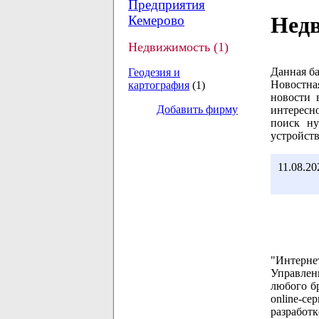
Предприятия
Нед
Кемерово
Недвижимость (1)
Данная ба
Геодезия и
Новостна
картография
(1)
новости 
Добавить фирму
интересно
поиск н
устройств
11.08.20
"Интерне
Управлен
любого бр
online-с
разработк