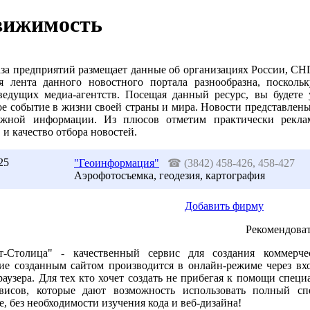
вижимость
за предприятий размещает данные об организациях России, СНГ
я лента данного новостного портала разнообразна, поскол
ведущих медиа-агентств. Посещая данный ресурс, вы будете 
е событие в жизни своей страны и мира. Новости представлены 
ужной информации. Из плюсов отметим практически рекла
 и качество отбора новостей.
25
"Геоинформация"
☎
(3842) 458-426, 458-427
Аэрофотосъемка, геодезия, картография
Добавить фирму
Рекомендоват
т-Столица" - качественный сервис для создания коммерчес
ие созданным сайтом производится в онлайн-режиме через вх
аузера. Для тех кто хочет создать не прибегая к помощи специ
ервисов, которые дают возможность использовать полный с
е, без необходимости изучения кода и веб-дизайна!