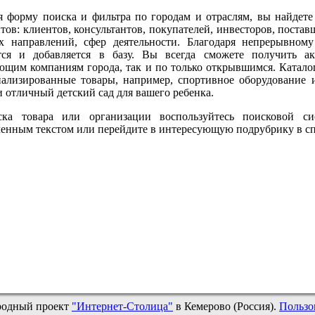
я форму поиска и фильтра по городам и отраслям, вы найдет
тов: клиентов, консультантов, покупателей, инвесторов, поста
х направлений, сфер деятельности. Благодаря непрерывном
тся и добавляется в базу. Вы всегда сможете получить 
ющим компаниям города, так и по только открывшимся. Каталог
иализированные товары, например, спортивное оборудование 
 отличный детский сад для вашего ребенка.
ка товара или организации воспользуйтесь поисковой си
ленным текстом или перейдите в интересующую подрубрику в сп
родный проект
"Интернет-Столица"
в Кемерово (Россия).
Пользо